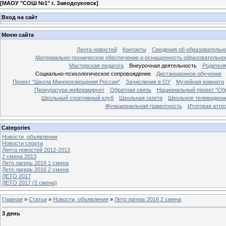
[
МАОУ "СОШ №1" г. Заводоуковск
]
Вход на сайт
Меню сайта
Лента новостей
Контакты
Сведения об образовательн
Материально-техническое обеспечение и оснащенность образовательно
Мастерская педагога
Внеурочная деятельность
Родител
Социально-психологическое сопровождение
Дистанционное обучение
Проект "Школа Минпросвещения России"
Зачисление в ОУ
Музейная комната
Прокуратура информирует
Обратная связь
Национальный проект "Об
Школьный спортивный клуб
Школьная газета
Школьное телевидени
Функциональная грамотность
Итоговая атте
Categories
Новости, объявления
Новости спорта
Лента новостей 2012-2013
2 смена 2013
Лето лагерь 2016 1 смена
Лето лагерь 2016 2 смена
ЛЕТО 2017
ЛЕТО 2017 (2 смена)
Главная
»
Статьи
»
Новости, объявления
»
Лето лагерь 2016 2 смена
3 день