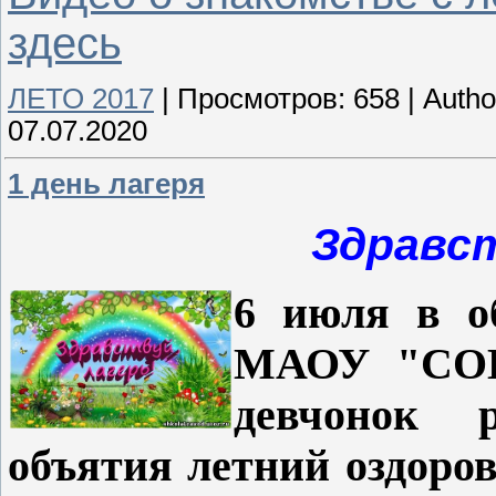
здесь
ЛЕТО 2017
|
Просмотров:
658
|
Autho
07.07.2020
1 день лагеря
Здравст
6 июля
в о
МАОУ "СОШ
девчонок 
объятия летний оздоро