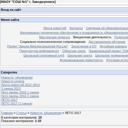
[
МАОУ "СОШ №1" г. Заводоуковск
]
Вход на сайт
Меню сайта
Лента новостей
Контакты
Сведения об образовательн
Материально-техническое обеспечение и оснащенность образовательно
Мастерская педагога
Внеурочная деятельность
Родител
Социально-психологическое сопровождение
Дистанционное обучение
Проект "Школа Минпросвещения России"
Зачисление в ОУ
Музейная комната
Прокуратура информирует
Обратная связь
Национальный проект "Об
Школьный спортивный клуб
Школьная газета
Школьное телевидени
Функциональная грамотность
Итоговая атте
Categories
Новости, объявления
Новости спорта
Лента новостей 2012-2013
2 смена 2013
Лето лагерь 2016 1 смена
Лето лагерь 2016 2 смена
ЛЕТО 2017
ЛЕТО 2017 (2 смена)
Главная
»
Статьи
»
Новости, объявления
»
ЛЕТО 2017
В категории материалов
:
10
Показано материалов
:
1-10