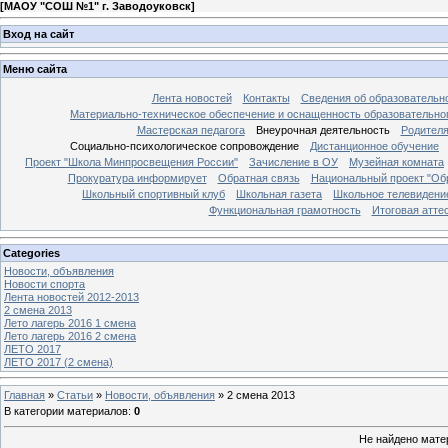
[
МАОУ "СОШ №1" г. Заводоуковск
]
Вход на сайт
Меню сайта
Лента новостей
Контакты
Сведения об образовательн
Материально-техническое обеспечение и оснащенность образовательно
Мастерская педагога
Внеурочная деятельность
Родител
Социально-психологическое сопровождение
Дистанционное обучение
Проект "Школа Минпросвещения России"
Зачисление в ОУ
Музейная комната
Прокуратура информирует
Обратная связь
Национальный проект "Об
Школьный спортивный клуб
Школьная газета
Школьное телевидени
Функциональная грамотность
Итоговая атте
Categories
Новости, объявления
Новости спорта
Лента новостей 2012-2013
2 смена 2013
Лето лагерь 2016 1 смена
Лето лагерь 2016 2 смена
ЛЕТО 2017
ЛЕТО 2017 (2 смена)
Главная
»
Статьи
»
Новости, объявления
»
2 смена 2013
В категории материалов
:
0
Не найдено мате