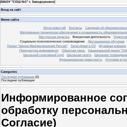
[
МАОУ "СОШ №1" г. Заводоуковск
]
Вход на сайт
Меню сайта
Лента новостей
Контакты
Сведения об образовательн
Материально-техническое обеспечение и оснащенность образовательно
Мастерская педагога
Внеурочная деятельность
Родител
Социально-психологическое сопровождение
Дистанционное обучение
Проект "Школа Минпросвещения России"
Зачисление в ОУ
Музейная комната
Прокуратура информирует
Обратная связь
Национальный проект "Об
Школьный спортивный клуб
Школьная газета
Школьное телевидени
Функциональная грамотность
Итоговая атте
Categories
Последние публикации
[0]
Последние публикации
Информированное согл
обработку персональн
Согласие)