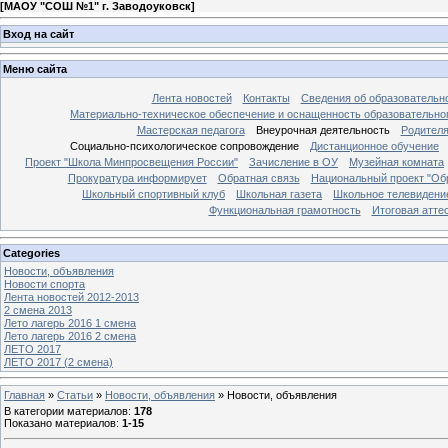
[
МАОУ "СОШ №1" г. Заводоуковск
]
Вход на сайт
Меню сайта
Лента новостей
Контакты
Сведения об образовательн
Материально-техническое обеспечение и оснащенность образовательно
Мастерская педагога
Внеурочная деятельность
Родител
Социально-психологическое сопровождение
Дистанционное обучение
Проект "Школа Минпросвещения России"
Зачисление в ОУ
Музейная комната
Прокуратура информирует
Обратная связь
Национальный проект "Об
Школьный спортивный клуб
Школьная газета
Школьное телевидени
Функциональная грамотность
Итоговая атте
Categories
Новости, объявления
Новости спорта
Лента новостей 2012-2013
2 смена 2013
Лето лагерь 2016 1 смена
Лето лагерь 2016 2 смена
ЛЕТО 2017
ЛЕТО 2017 (2 смена)
Главная
»
Статьи
»
Новости, объявления
»
Новости, объявления
В категории материалов
:
178
Показано материалов
:
1-15