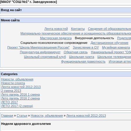
[
МАОУ "СОШ №1" г. Заводоуковск
]
Вход на сайт
Меню сайта
Лента новостей
Контакты
Сведения об образовательн
Материально-техническое обеспечение и оснащенность образовательно
Мастерская педагога
Внеурочная деятельность
Родител
Социально-психологическое сопровождение
Дистанционное обучение
Проект "Школа Минпросвещения России"
Зачисление в ОУ
Музейная комната
Прокуратура информирует
Обратная связь
Национальный проект "Об
Школьный спортивный клуб
Школьная газета
Школьное телевидени
Функциональная грамотность
Итоговая атте
Categories
Новости, объявления
Новости спорта
Лента новостей 2012-2013
2 смена 2013
Лето лагерь 2016 1 смена
Лето лагерь 2016 2 смена
ЛЕТО 2017
ЛЕТО 2017 (2 смена)
Главная
»
Статьи
»
Новости, объявления
»
Лента новостей 2012-2013
Неделя здорового долголетия