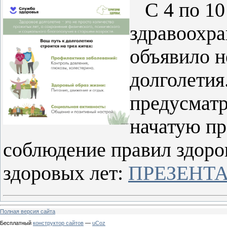
С 4 по 10 
здравоохр
объявило н
долголетия
предусматр
начатую пр
соблюдение правил здоро
здоровых лет:
ПРЕЗЕНТ
Полная версия сайта
Бесплатный
конструктор сайтов
—
uCoz