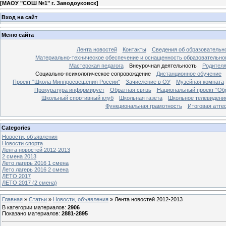
[
МАОУ "СОШ №1" г. Заводоуковск
]
Вход на сайт
Меню сайта
Лента новостей
Контакты
Сведения об образовательн
Материально-техническое обеспечение и оснащенность образовательно
Мастерская педагога
Внеурочная деятельность
Родител
Социально-психологическое сопровождение
Дистанционное обучение
Проект "Школа Минпросвещения России"
Зачисление в ОУ
Музейная комната
Прокуратура информирует
Обратная связь
Национальный проект "Об
Школьный спортивный клуб
Школьная газета
Школьное телевидени
Функциональная грамотность
Итоговая атте
Categories
Новости, объявления
Новости спорта
Лента новостей 2012-2013
2 смена 2013
Лето лагерь 2016 1 смена
Лето лагерь 2016 2 смена
ЛЕТО 2017
ЛЕТО 2017 (2 смена)
Главная
»
Статьи
»
Новости, объявления
»
Лента новостей 2012-2013
В категории материалов
:
2906
Показано материалов
:
2881-2895