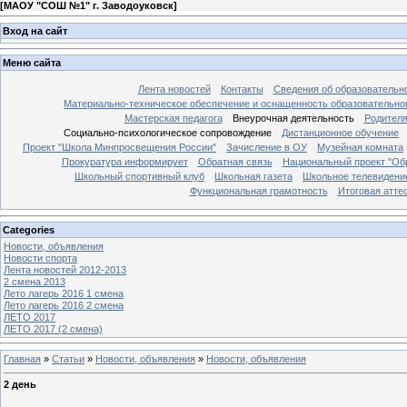
[
МАОУ "СОШ №1" г. Заводоуковск
]
Вход на сайт
Меню сайта
Лента новостей
Контакты
Сведения об образовательн
Материально-техническое обеспечение и оснащенность образовательно
Мастерская педагога
Внеурочная деятельность
Родител
Социально-психологическое сопровождение
Дистанционное обучение
Проект "Школа Минпросвещения России"
Зачисление в ОУ
Музейная комната
Прокуратура информирует
Обратная связь
Национальный проект "Об
Школьный спортивный клуб
Школьная газета
Школьное телевидени
Функциональная грамотность
Итоговая атте
Categories
Новости, объявления
Новости спорта
Лента новостей 2012-2013
2 смена 2013
Лето лагерь 2016 1 смена
Лето лагерь 2016 2 смена
ЛЕТО 2017
ЛЕТО 2017 (2 смена)
Главная
»
Статьи
»
Новости, объявления
»
Новости, объявления
2 день